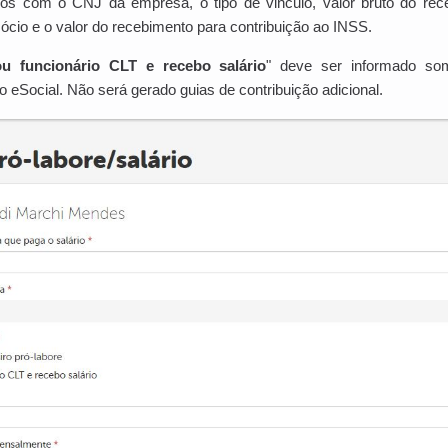
s com o CNJ da empresa, o tipo de vinculo, valor bruto do rec
cio e o valor do recebimento para contribuição ao INSS.
u funcionário CLT e recebo salário
" deve ser informado so
 eSocial. Não será gerado guias de contribuição adicional.