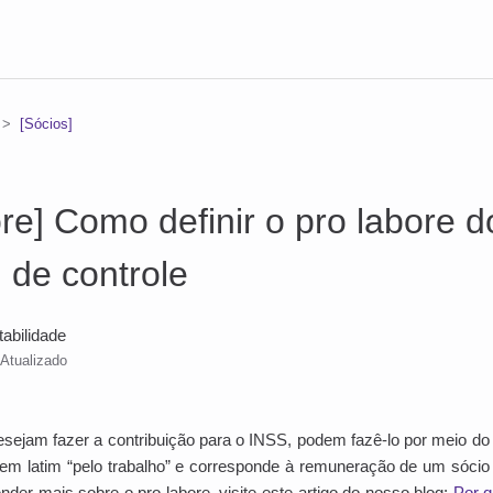
[Sócios]
ore] Como definir o pro labore d
 de controle
tabilidade
Atualizado
sejam fazer a contribuição para o INSS, podem fazê-lo por meio do 
a em latim “pelo trabalho” e corresponde à remuneração de um sócio
der mais sobre o pro labore, visite este artigo do nosso blog:
Por q