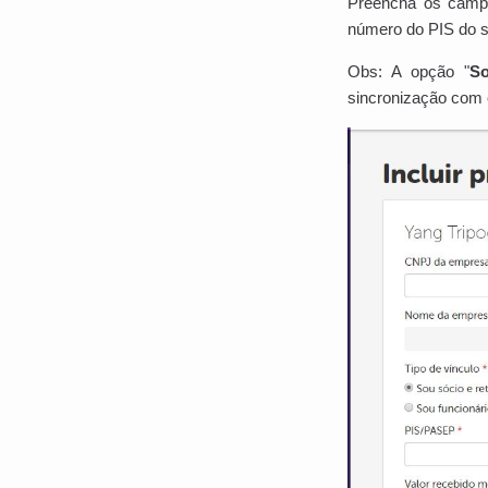
Preencha os campo
número do PIS do só
Obs: A opção "
So
sincronização com o