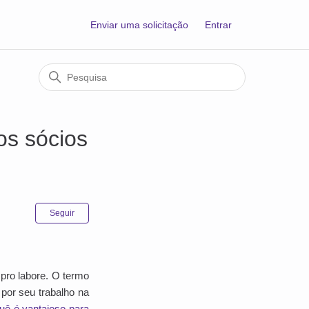
Enviar uma solicitação
Entrar
os sócios
Ainda não seguido por ninguém
Seguir
pro labore. O termo
 por seu trabalho na
uê é vantajoso para