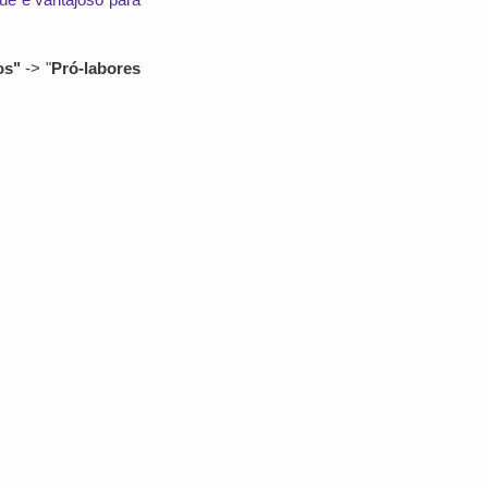
os"
-> "
Pró-labores