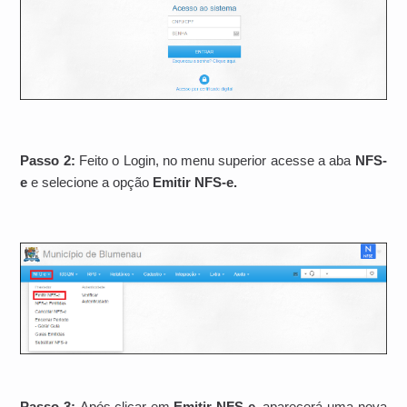
Passo 2:
Feito o Login, no menu superior acesse a aba
NFS-
e
e selecione a opção
Emitir NFS-e.
Passo 3:
Após clicar em
Emitir NFS-e
, aparecerá uma nova