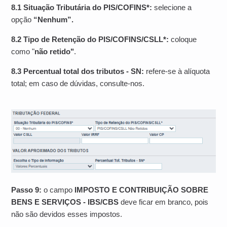
8.1
Situação Tributária do PIS/COFINS*:
selecione a
opção
“Nenhum”.
8.2 Tipo de Retenção do PIS/COFINS/CSLL*:
coloque
como "
não retido
"
.
8.3
Percentual total dos tributos - SN:
refere-se à alíquota
total; em caso de dúvidas, consulte-nos.
Passo 9:
o campo
IMPOSTO E CONTRIBUIÇÃO SOBRE
BENS E SERVIÇOS -
IBS/CBS
deve ficar em branco, pois
não são devidos esses impostos.