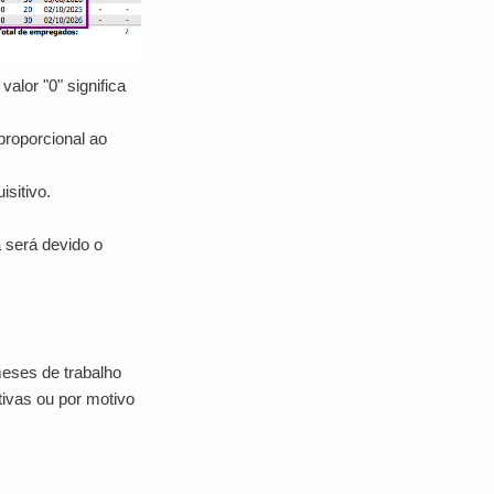
valor "0" significa
 proporcional ao
sitivo.
a será devido o
meses de trabalho
tivas ou por motivo