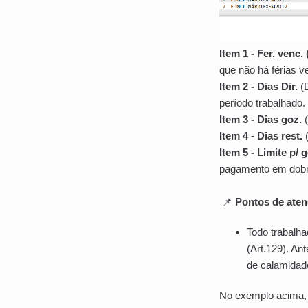
Item 1 - Fer. venc.
que não há férias v
Item 2 - Dias Dir.
(
período trabalhado.
Item 3 -
Dias goz.
(
Item 4 -
Dias rest.
Item 5 -
Limite p/ 
pagamento em dobr
📌
Pontos de aten
Todo trabalhad
(Art.129). An
de calamidade
No exemplo acima,