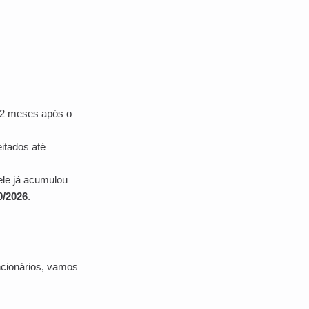
 12 meses após o
itados até
ele já acumulou
0/2026
.
ncionários, vamos