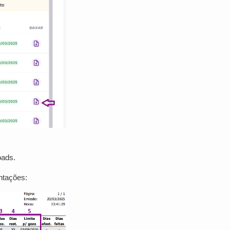
oads.
entações: