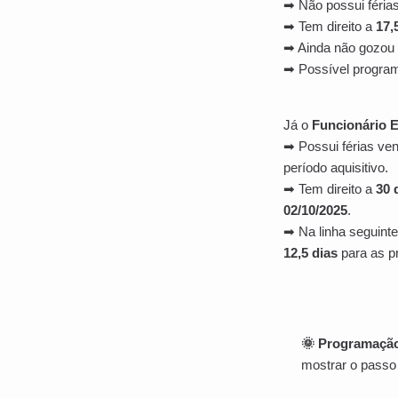
➡ Não possui férias
➡ Tem direito a
17,
➡ Ainda não gozou 
➡ Possível programa
Já o
Funcionário 
➡
Possui férias ven
período aquisitivo.
➡ Tem direito a
30 
02/10/2025
.
➡ Na linha seguint
12,5 dias
para as pr
🌞 Programaçã
mostrar o passo 