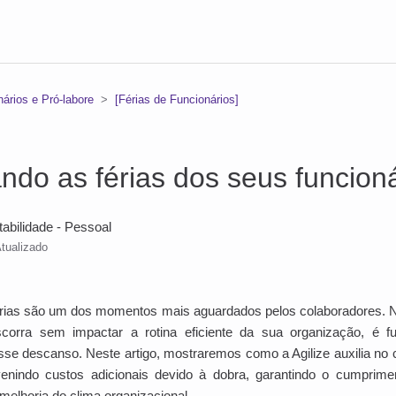
ários e Pró-labore
[Férias de Funcionários]
ndo as férias dos seus funcion
tabilidade - Pessoal
tualizado
ias são um dos momentos mais aguardados pelos colaboradores. N
scorra sem impactar a rotina eficiente da sua organização, é fu
se descanso. Neste artigo, mostraremos como a Agilize auxilia no c
enindo custos adicionais devido à dobra, garantindo o cumprimen
 melhoria do clima organizacional.