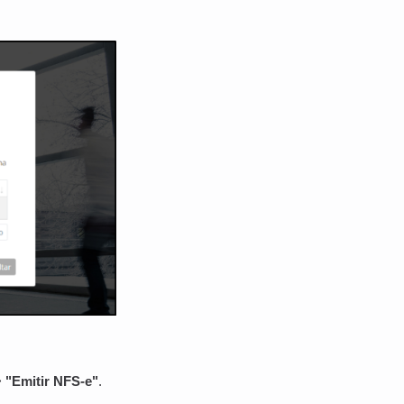
>
"Emitir NFS-e"
.