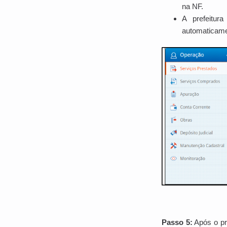
na NF.
A prefeitu
automaticamen
Passo 5:
Após o pre