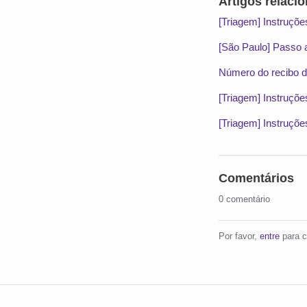
Artigos relaci
[Triagem] Instruçõ
[São Paulo] Passo a
Número do recibo 
[Triagem] Instruçõ
[Triagem] Instruçõe
Comentários
0 comentário
Por favor,
entre
para c