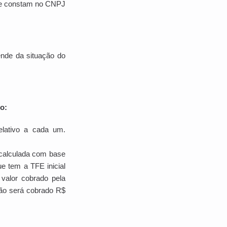
ue constam no CNPJ
ende da situação do
o:
lativo a cada um.
 calculada com base
e tem a TFE inicial
valor cobrado pela
tão será cobrado R$