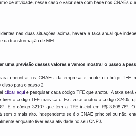
amo de atividade, nesse caso o valor será com base nos CNAEs q
identes nas duas situações acima, haverá a taxa anual que indep
e da transformação de MEI.
tar uma previsão desses valores e vamos mostrar o passo a pass
ara encontrar os CNAEs da empresa e anote o código TFE re
 disso para o passo 2.
vai
clicar aqui
e pesquisar cada código TFE que anotou.
A taxa será
tiver o código TFE mais caro. Ex: você anotou o código 32409, qu
*. E o código 32107 que tem a TFE inicial em R$ 3.808,76*. O 
erá sem o mais alto, independente se é o CNAE principal ou não, en
almente enquanto tiver essa atividade no seu CNPJ.