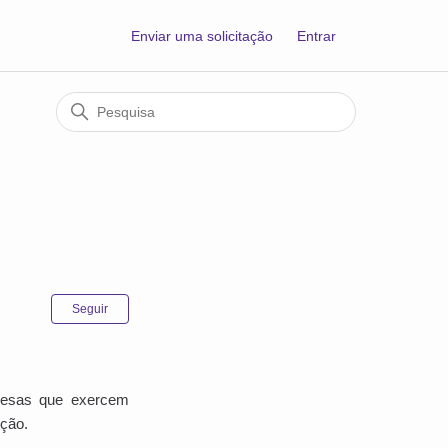
Enviar uma solicitação
Entrar
:
Ainda não seguido por ninguém
Seguir
presas que exercem
nção.