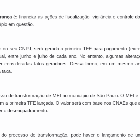
brança
é: financiar as ações de fiscalização, vigilância e controle 
ípio em questão.
ão do seu CNPJ, será gerada a primeira TFE para pagamento (exce
al, entre junho e julho de cada ano. N
o entanto, algumas alteraç
 consideradas fatos geradores. Dessa forma, em um mesmo ano
 taxa.
sso de transformação de MEI no município de São Paulo. O MEI é 
em a primeira TFE lançada. O valor será com base nos CNAEs que 
er o desenquadramento.
o do processo de transformação, pode haver o lançamento de u