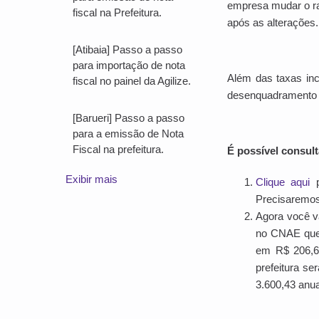
empresa mudar o r
fiscal na Prefeitura.
após as alterações.
[Atibaia] Passo a passo
para importação de nota
Além das taxas inc
fiscal no painel da Agilize.
desenquadramento 
[Barueri] Passo a passo
para a emissão de Nota
Fiscal na prefeitura.
É possível consul
Exibir mais
Clique aqui
p
Precisaremos
Agora você 
no CNAE que 
em R$ 206,68
prefeitura s
3.600,43 anu