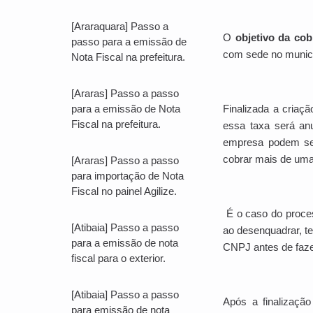
[Araraquara] Passo a
O
objetivo da co
passo para a emissão de
com sede no munic
Nota Fiscal na prefeitura.
[Araras] Passo a passo
para a emissão de Nota
Finalizada a criaç
Fiscal na prefeitura.
essa taxa será anu
empresa podem ser
cobrar mais de uma
[Araras] Passo a passo
para importação de Nota
Fiscal no painel Agilize.
É o caso do proce
[Atibaia] Passo a passo
ao desenquadrar, t
para a emissão de nota
CNPJ antes de faz
fiscal para o exterior.
[Atibaia] Passo a passo
Após a finalizaçã
para emissão de nota