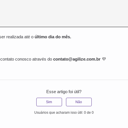
er realizada até o
último dia do mês.
 contato conosco através do
contato@agilize.com.br
💜
Esse artigo foi útil?
Sim
Não
Usuários que acharam isso útil: 0 de 0