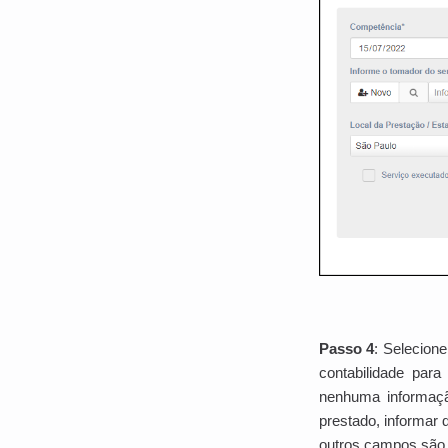
Passo 4
: Selecione
contabilidade par
nenhuma informação
prestado, informar
outros campos são 