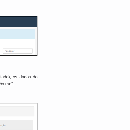
stado), os dados do
róximo".