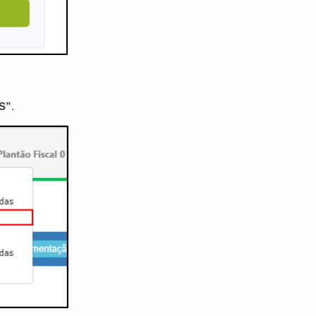
LS”
.