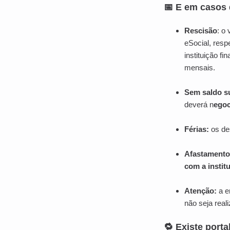
📅 E em casos 
Rescisão
: o
eSocial, resp
instituição f
mensais.
Sem saldo su
deverá n
egoc
Férias:
os de
Afastamento
com a instit
Atenção:
a e
não seja real
🔁 Existe porta