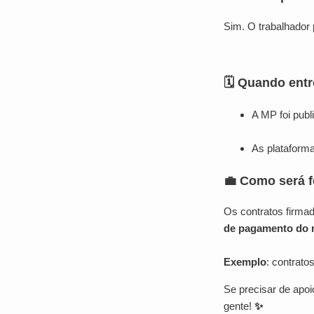
Sim. O trabalhador 
🗓 Quando ent
A MP foi pub
As plataform
💼 Como será f
Os contratos firma
de pagamento do 
Exemplo
: contrato
Se precisar de apo
gente!
✨