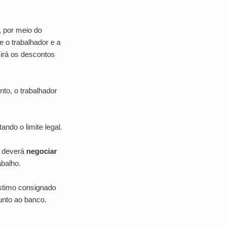
, por meio do
e o trabalhador e a
mirá os descontos
nto, o trabalhador
tando o limite legal.
r deverá
negociar
abalho.
stimo consignado
junto ao banco.