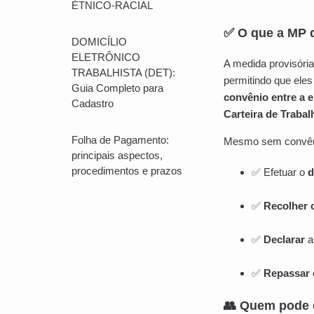
ÉTNICO-RACIAL
✅ O que a MP 
DOMICÍLIO
ELETRÔNICO
A medida provisóri
TRABALHISTA (DET):
permitindo que ele
Guia Completo para
convênio entre a 
Cadastro
Carteira de Trabal
Folha de Pagamento:
Mesmo sem convê
principais aspectos,
procedimentos e prazos
✅ Efetuar o
d
✅
Recolher 
✅
Declarar
a
✅
Repassar 
👥 Quem pode 