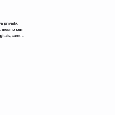
va privada
,
o,
mesmo sem
gitais
, como a