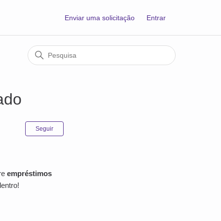
Enviar uma solicitação
Entrar
ado
Ainda não seguido por ninguém
Seguir
re
empréstimos
entro!