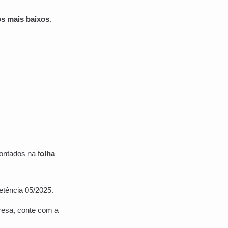
os mais baixos
.
ontados na f
olha
etência 05/2025.
resa, conte com a