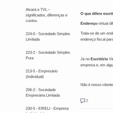
Alvará e TVL –
O que difere
escri
significados, diferenças e
custos.
Endereço
virtual di
Trata-se de um ende
224-0 - Sociedade Simples
Limitada
endereço fiscal pa
223-2 - Sociedade Simples
Pura
Já no
Escritório
Vi
empresa e, em algun
213-5 - Empresário
(Individual)
Não é nosso client
206-2 - Sociedade
Empresária Limitada
2 comentários
2
230-5 - EIRELI - Empresa