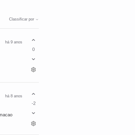
Classificar por
há 9 anos
0
há 8 anos
-2
ormacao