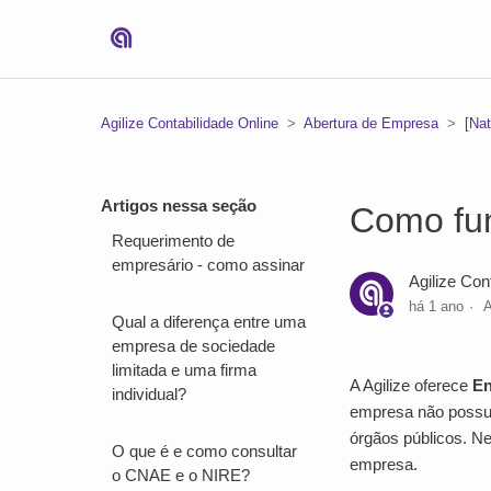
Agilize Contabilidade Online
Abertura de Empresa
[Nat
Artigos nessa seção
Como fun
Requerimento de
empresário - como assinar
Agilize Con
há 1 ano
A
Qual a diferença entre uma
empresa de sociedade
limitada e uma firma
A Agilize oferece
En
individual?
empresa não possui
órgãos públicos. N
O que é e como consultar
empresa.
o CNAE e o NIRE?