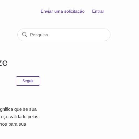
Enviar uma solicitação
Entrar
ze
Ainda não seguido por ninguém
Seguir
ignifica que se sua
reço validado pelos
mos para sua